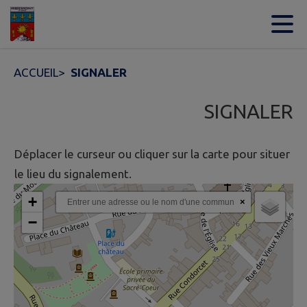
Contenu
Menu
Recherche
Pied de page
ACCUEIL
>
SIGNALER
SIGNALER
Déplacer le curseur ou cliquer sur la carte pour situer
le lieu du signalement.
+
×
−