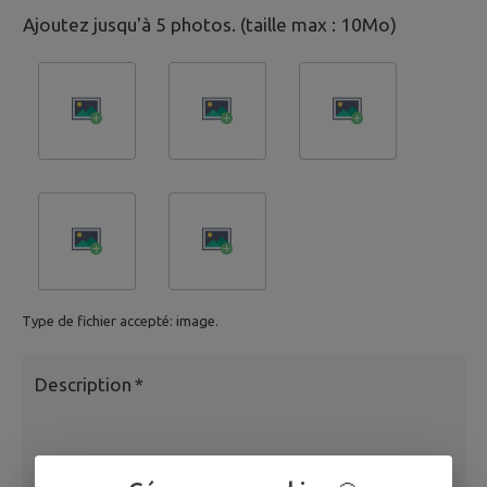
Ajoutez jusqu'à 5 photos. (taille max : 10Mo)
Type de fichier accepté: image.
Description
*