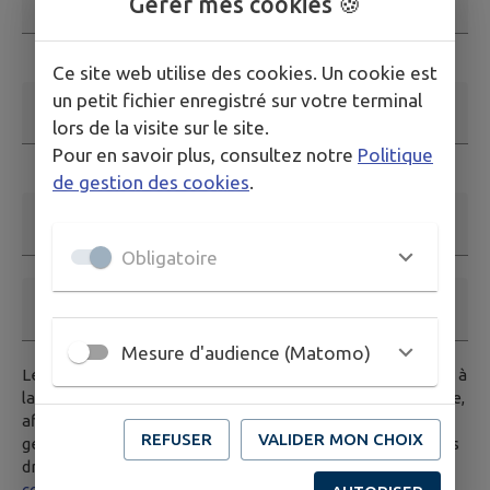
Gérer mes cookies 🍪
Ce champ est obligatoire
Ce site web utilise des cookies. Un cookie est
un petit fichier enregistré sur votre terminal
Adresse email
*
lors de la visite sur le site.
Pour en savoir plus, consultez notre
Politique
Ce champ est obligatoire. Exemple: nom@exemple.org.
de gestion des cookies
.
Nom et prénom
Obligatoire
Téléphone
Mesure d'audience (Matomo)
Les données saisies dans ce formulaire seront transmises à
la mairie, et/ou au service compétent habilité par la mairie,
afin de traiter votre demande. Pour en savoir plus sur la
REFUSER
VALIDER MON CHOIX
gestion de vos données personnelles et pour excercer vos
droits, vous pouvez consulter notre
politique de
confidentialité.