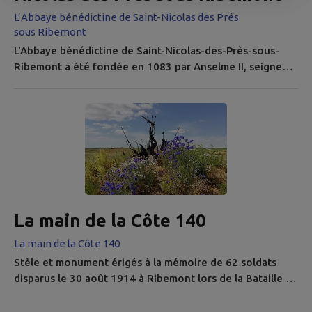
L’Abbaye bénédictine de Saint-Nicolas des Prés
sous Ribemont
L'Abbaye bénédictine de Saint-Nicolas-des-Près-sous-
Ribemont a été fondée en 1083 par Anselme II, seigneur
de Ribemont. L'Abbaye fut reconnue de "fondation
royale" aux termes d'un arrêt du Conseil de 1678 : son
fondateur Anselme II, descendait des comtes de
Vermandois, qui tiraient leur origine de Charlemagne. Les
possessions et les privilèges de l'abbaye étaient
considérables. Incendiée en...
La main de la Côte 140
La main de la Côte 140
Stèle et monument érigés à la mémoire de 62 soldats
disparus le 30 août 1914 à Ribemont lors de la Bataille de
Guise. Projet pluridisciplinaire 2015, par les élèves du
collège Condorcet, ayant obtenu le label Académique de