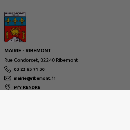
MAIRIE - RIBEMONT
Rue Condorcet, 02240 Ribemont
03 23 63 71 30
mairie@ribemont.fr
M'Y RENDRE
www.ribemont.fr/