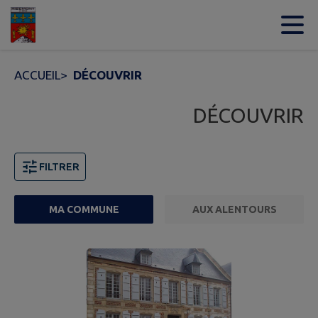
Contenu
Menu
Recherche
Pied de page
ACCUEIL
>
DÉCOUVRIR
DÉCOUVRIR
FILTRER
MA COMMUNE
AUX ALENTOURS
7 points d'intérêts trouvés.