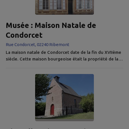
Musée : Maison Natale de
Condorcet
Rue Condorcet, 02240 Ribemont
La maison natale de Condorcet date de la fin du XVIIème
siècle. Cette maison bourgeoise était la propriété de la
famille Gaudry, dont la mère d' Antoine Nicolas de Caritat
de Condorcet faisait partie. Propriété de la commune
depuis 1989, on y trouve un musée à la mémoire de
Condorcet et du passé historique de Ribemont. Inauguré
par Robert Badinter en 2001 est un musée consacré
principalement au...