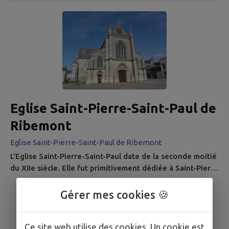
encyclopédiste, il fut nommé à l’Académie des Sciences
en 1769, à l'âge de vingt-six ans ; il en devint secrétaire
perpétuel en 1773. Sa candidature à l'Académie française
fut soutenue par Voltaire, mais Condorcet avait refusé
d'écrire l'éloge du duc de...
Eglise Saint-Pierre-Saint-Paul de
Ribemont
Eglise Saint-Pierre-Saint-Paul de Ribemont
L'Eglise Saint-Pierre-Saint-Paul date de la seconde moitié
du XIIe siècle. Elle fut primitivement dédiée à Saint-Pierre
seul. Ce n'est vraisemblablement qu'au début du XVIIIe
siècle (1724) que fut adjoint au vocable de Saint-Pierre,
Gérer mes cookies 🍪
celui de Saint-Paul. L'histoire de l' église est intimement
liée à celle de la ville, et nul doute que les attaques et les
Ce site web utilise des cookies. Un cookie est
sièges auxquels elle a été en butte...