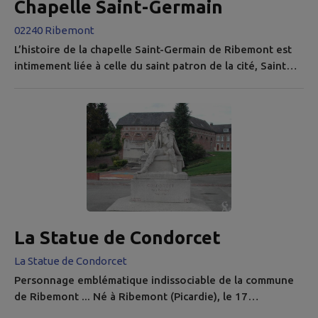
Chapelle Saint-Germain
02240 Ribemont
L’histoire de la chapelle Saint-Germain de Ribemont est
intimement liée à celle du saint patron de la cité, Saint
Germain l’Ecossais . Converti au christianisme par Saint
Germain , évêque d’ Auxerre , son parrain, le jeune
écossais endossa le sacerdoce et partit évangéliser les
Gaules païennes. Il parcourut de nombreux pays dont
l’Espagne et les Pays-Bas. L’histoire dit que devant les
nombreux...
La Statue de Condorcet ​
Personnage emblématique indissociable de la commune
de Ribemont ... Né à Ribemont (Picardie), le 17
septembre 1743. Philosophe, mathématicien,