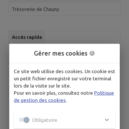
Trésorerie de Chauny
Accès rapide
Gérer mes cookies 🍪
Mairie
Ce site web utilise des cookies. Un cookie est
un petit fichier enregistré sur votre terminal
lors de la visite sur le site.
Accès rapide
Pour en savoir plus, consultez notre
Politique
de gestion des cookies
.
Obligatoire
Val de l'Oise