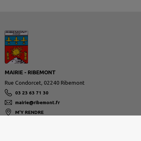
MAIRIE - RIBEMONT
Rue Condorcet, 02240 Ribemont
03 23 63 71 30
mairie@ribemont.fr
M'Y RENDRE
www.ribemont.fr/