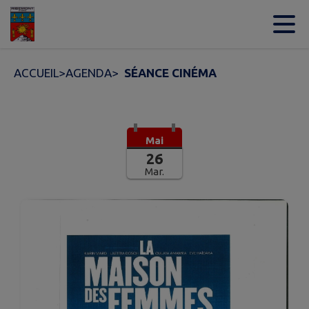
Contenu
Menu
Recherche
Pied de page
ACCUEIL
>
AGENDA
>
SÉANCE CINÉMA
Mai
26
Mar.