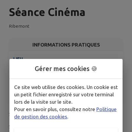
Séance Cinéma
Ribemont
INFORMATIONS PRATIQUES
LIEU
Salle polyvalente
Gérer mes cookies 🍪
DATE
Le mar. 26 mai
Ce site web utilise des cookies. Un cookie est
HORAIRES
un petit fichier enregistré sur votre terminal
De 20h00 à 23h00
lors de la visite sur le site.
Pour en savoir plus, consultez notre
Politique
Séance cinéma le Mardi 26 Mai à 20 h
de gestion des cookies
.
Salle Polyvalente