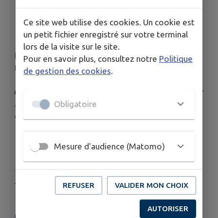
📍 Poste basé à Mézières-sur-Oise
📅 Prise de poste : Au plus Vite
Ce site web utilise des cookies. Un cookie est
un petit fichier enregistré sur votre terminal
📞
Pour tout renseignement ou pour candidater
:
lors de la visite sur le site.
Romuald Troszczynski - 07 48 11 11 16
Pour en savoir plus, consultez notre
Politique
📧
r.troszczynski@ccvo.fr
de gestion des cookies
.
👉 N’hésitez pas à partager cette publication pour
aider à trouver le ou la futur(e) professionnel(le)
Obligatoire
qui rejoindra l’équipe !
Télécharger la pièce jointe
Mesure d'audience (Matomo)
Publié par SPEEJ : Service Petite Enfance et
Jeunesse
REFUSER
VALIDER MON CHOIX
AUTORISER
PLUS D'INFORMATIONS