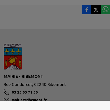
MAIRIE - RIBEMONT
Rue Condorcet, 02240 Ribemont
03 23 63 71 30
mairie@ribemont.fr
M'Y RENDRE