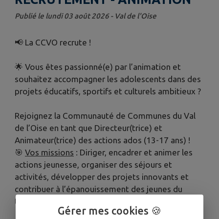
Publié le lundi 03 août 2026 - Val de l'Oise
📢 La CCVO recrute !
🌟 Vous êtes passionné(e) par l’animation et
souhaitez accompagner les adolescents dans des
projets éducatifs, sportifs et culturels ambitieux ?
Rejoignez la Communauté de Communes du Val
de l’Oise en tant que Directeur(trice) et
Animateur(trice) des actions ados (13-17 ans) !
🎯
Vos missions
: Diriger, encadrer et animer les
actions jeunesse, organiser des séjours et
activités, développer des projets innovants et
contribuer à l’épanouissement des jeunes du
territoire
Gérer mes cookies 🍪